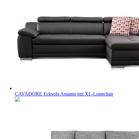
CAVADORE Ecksofa Aniamo mit XL-Longchair