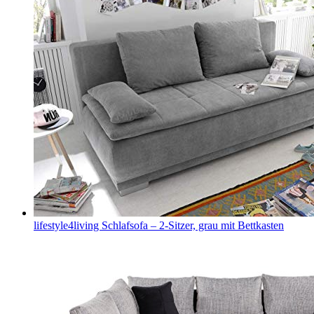
lifestyle4living Schlafsofa – 2-Sitzer, grau mit Bettkasten