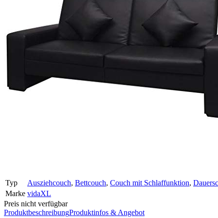
Typ
Ausziehcouch
,
Bettcouch
,
Couch mit Schlaffunktion
,
Dauersc
Marke
vidaXL
Preis nicht verfügbar
Produktbeschreibung
Produktinfos & Angebot