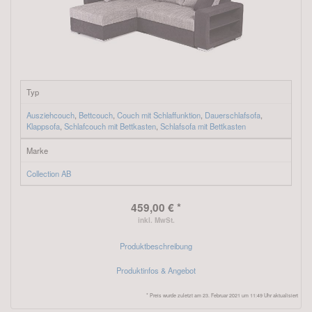
Typ
Ausziehcouch
,
Bettcouch
,
Couch mit Schlaffunktion
,
Dauerschlafsofa
,
Klappsofa
,
Schlafcouch mit Bettkasten
,
Schlafsofa mit Bettkasten
Marke
Collection AB
459,00 € *
inkl. MwSt.
Produktbeschreibung
Produktinfos & Angebot
* Preis wurde zuletzt am 23. Februar 2021 um 11:49 Uhr aktualisiert