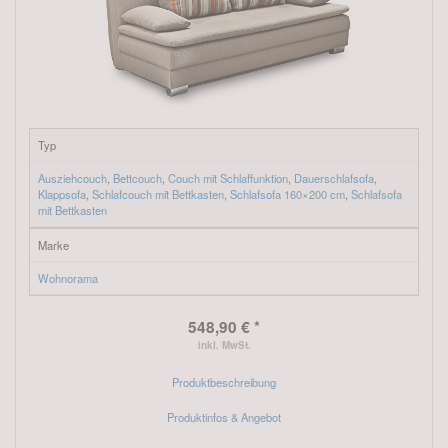
Typ
Ausziehcouch
,
Bettcouch
,
Couch mit Schlaffunktion
,
Dauerschlafsofa
,
Klappsofa
,
Schlafcouch mit Bettkasten
,
Schlafsofa 160×200 cm
,
Schlafsofa
mit Bettkasten
Marke
Wohnorama
548,90 € *
inkl. MwSt.
Produktbeschreibung
Produktinfos & Angebot