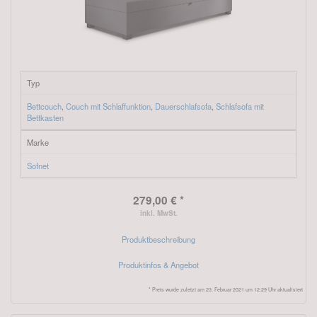
Typ
Bettcouch
,
Couch mit Schlaffunktion
,
Dauerschlafsofa
,
Schlafsofa mit
Bettkasten
Marke
Sofnet
279,00 € *
inkl. MwSt.
Produktbeschreibung
Produktinfos & Angebot
* Preis wurde zuletzt am 23. Februar 2021 um 12:29 Uhr aktualisiert