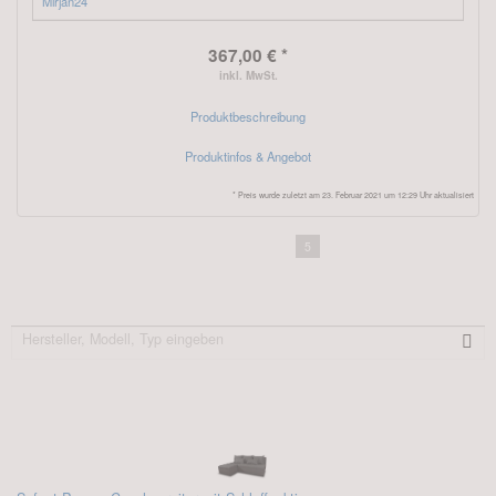
Mirjan24
367,00 € *
inkl. MwSt.
Produktbeschreibung
Produktinfos & Angebot
* Preis wurde zuletzt am 23. Februar 2021 um 12:29 Uhr aktualisiert
1
2
3
4
5
Nutzen Sie die Suche…
Neue Produkte