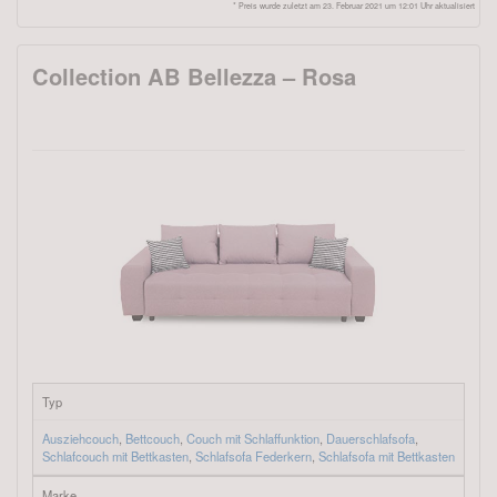
* Preis wurde zuletzt am 23. Februar 2021 um 12:01 Uhr aktualisiert
Collection AB Bellezza – Rosa
Typ
Ausziehcouch
,
Bettcouch
,
Couch mit Schlaffunktion
,
Dauerschlafsofa
,
Schlafcouch mit Bettkasten
,
Schlafsofa Federkern
,
Schlafsofa mit Bettkasten
Marke