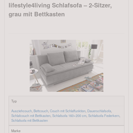
lifestyle4living Schlafsofa – 2-Sitzer,
grau mit Bettkasten
Typ
Ausziehcouch
,
Bettcouch
,
Couch mit Schlaffunktion
,
Dauerschlafsofa
,
Schlafcouch mit Bettkasten
,
Schlafsofa 160×200 cm
,
Schlafsofa Federkern
,
Schlafsofa mit Bettkasten
Marke