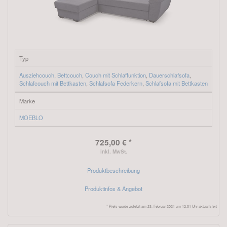
Typ
Ausziehcouch
,
Bettcouch
,
Couch mit Schlaffunktion
,
Dauerschlafsofa
,
Schlafcouch mit Bettkasten
,
Schlafsofa Federkern
,
Schlafsofa mit Bettkasten
Marke
MOEBLO
725,00 € *
inkl. MwSt.
Produktbeschreibung
Produktinfos & Angebot
* Preis wurde zuletzt am 23. Februar 2021 um 12:01 Uhr aktualisiert