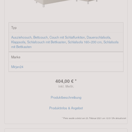
Typ
Ausziehcouch
,
Bettcouch
,
Couch mit Schlaffunktion
,
Dauerschlafsofa
,
Klappsofa
,
Schlafcouch mit Bettkasten
,
Schlafsofa 160×200 cm
,
Schlafsofa
mit Bettkasten
Marke
Mirjan24
404,00 € *
inkl. MwSt.
Produktbeschreibung
Produktinfos & Angebot
* Preis wurde zuletzt am 23. Februar 2021 um 12:01 Uhr aktualisiert