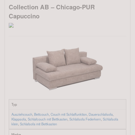
Collection AB – Chicago-PUR
Capuccino
Typ
Ausziehcouch
,
Bettcouch
,
Couch mit Schlaffunktion
,
Dauerschlafsofa
,
Klappsofa
,
Schlafcouch mit Bettkasten
,
Schlafsofa Federkern
,
Schlafsofa
klein
,
Schlafsofa mit Bettkasten
Marke